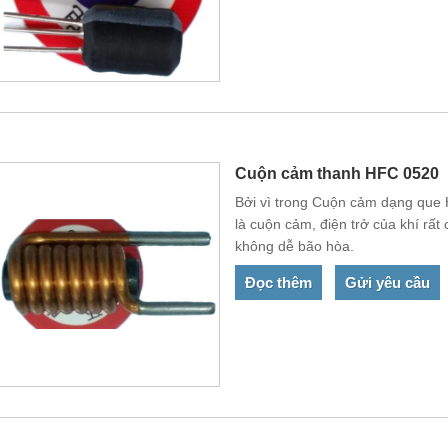
Cuộn cảm thanh HFC 0520
Bởi vì trong Cuộn cảm dạng que H
là cuộn cảm, điện trở của khí rấ
không dễ bão hòa.
Đọc thêm
Gửi yêu cầu