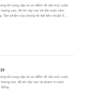
g tôi cung cấp có ưu điểm về cấu trúc cuộn
t lượng cao, độ tin cậy cao và dải cuộn cảm
g. Sản phẩm của chúng tôi đạt tiêu chuẩn EU
c và các nước khác trên toàn thế giới .
410
g tôi cung cấp có ưu điểm về cấu trúc cuộn
t lượng cao, độ tin cậy cao và phạm vi cuộn
ự động.