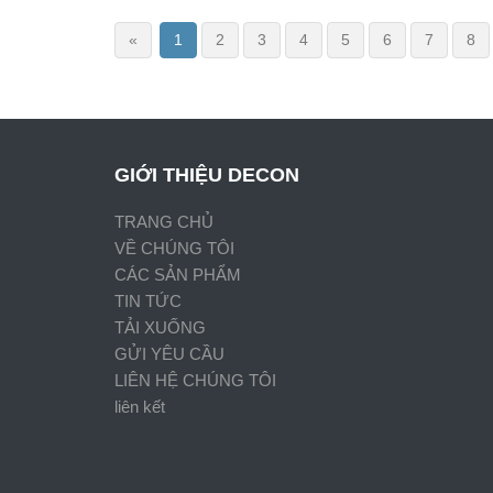
«
1
2
3
4
5
6
7
8
GIỚI THIỆU DECON
TRANG CHỦ
VỀ CHÚNG TÔI
CÁC SẢN PHẨM
TIN TỨC
TẢI XUỐNG
GỬI YÊU CẦU
LIÊN HỆ CHÚNG TÔI
liên kết