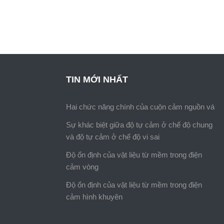
TIN MỚI NHẤT
Hai chức năng chính của cuộn cảm nguồn vá
Sự khác biệt giữa độ tự cảm ở chế độ chung
và độ tự cảm ở chế độ vi sai
Độ ổn định của vật liệu từ mềm trong điện
cảm vòng
Độ ổn định của vật liệu từ mềm trong điện
cảm hình khuyên