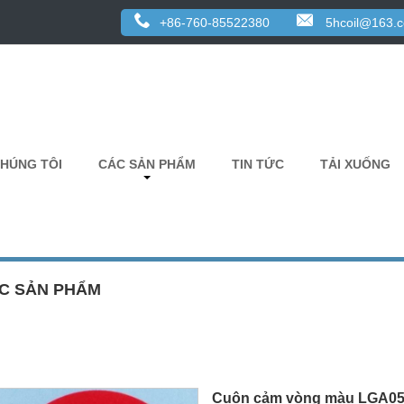
+86-760-85522380
5hcoil@163.
CHÚNG TÔI
CÁC SẢN PHẨM
TIN TỨC
TẢI XUỐNG
C SẢN PHẨM
Cuộn cảm vòng màu LGA0