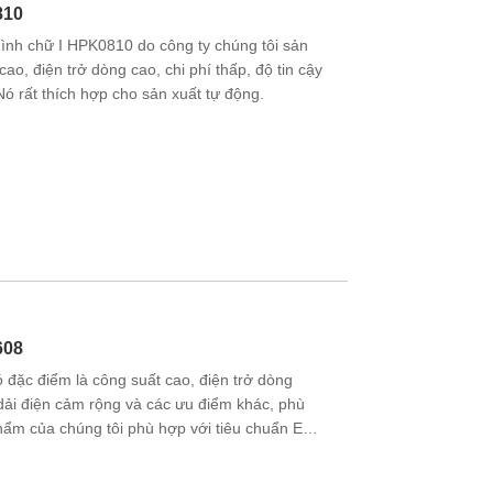
810
nh chữ I HPK0810 do công ty chúng tôi sản
cao, điện trở dòng cao, chi phí thấp, độ tin cậy
Nó rất thích hợp cho sản xuất tự động.
608
đặc điểm là công suất cao, điện trở dòng
, dải điện cảm rộng và các ưu điểm khác, phù
hẩm của chúng tôi phù hợp với tiêu chuẩn EU
ốc và các nước khác trên thế giới.