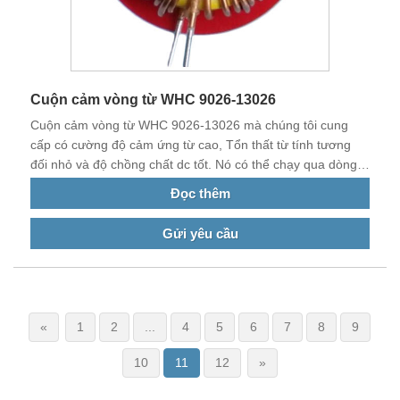
Cuộn cảm vòng từ WHC 9026-13026
Cuộn cảm vòng từ WHC 9026-13026 mà chúng tôi cung
cấp có cường độ cảm ứng từ cao, Tổn thất từ ​​tính tương
đối nhỏ và độ chồng chất dc tốt. Nó có thể chạy qua dòng
điện lớn.
Đọc thêm
Gửi yêu cầu
«
1
2
...
4
5
6
7
8
9
10
11
12
»